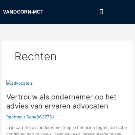
Ga
naar
VANDOORN-MGT
de
inhoud
Rechten
Vertrouw
als
Vertrouw als ondernemer op het
ondernemer
op
advies van ervaren advocaten
het
advies
Rechten
/
Rene3637761
van
In je carrière als ondernemer loop je het risico tegen juridische
ervaren
conflicten aan te lopen. Denk aan een verslechterde relatie