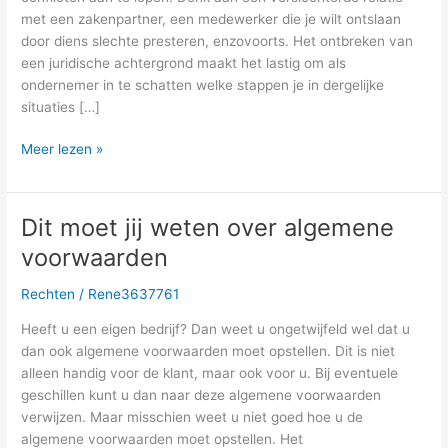
advocaten
met een zakenpartner, een medewerker die je wilt ontslaan
door diens slechte presteren, enzovoorts. Het ontbreken van
een juridische achtergrond maakt het lastig om als
ondernemer in te schatten welke stappen je in dergelijke
situaties […]
Meer lezen »
Dit moet jij weten over algemene
Dit
moet
voorwaarden
jij
weten
Rechten
/
Rene3637761
over
Heeft u een eigen bedrijf? Dan weet u ongetwijfeld wel dat u
algemene
dan ook algemene voorwaarden moet opstellen. Dit is niet
voorwaarden
alleen handig voor de klant, maar ook voor u. Bij eventuele
geschillen kunt u dan naar deze algemene voorwaarden
verwijzen. Maar misschien weet u niet goed hoe u de
algemene voorwaarden moet opstellen. Het