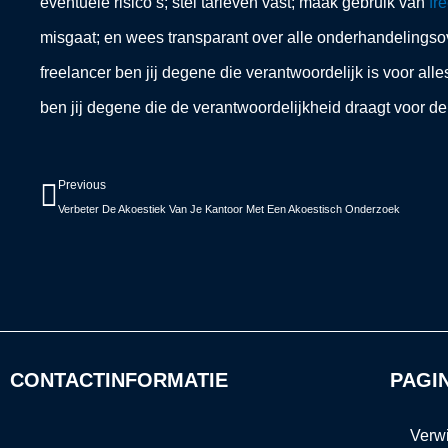
eventuele risico’s; stel tarieven vast; maak gebruik van
fr
misgaat; en wees transparant over alle onderhandelings
freelancer ben jij degene die verantwoordelijk is voor alles
ben jij degene die de verantwoordelijkheid draagt voor d
Vorige
Previous
Verbeter De Akoestiek Van Je Kantoor Met Een Akoestisch Onderzoek
CONTACTINFORMATIE
PAGI
Verw