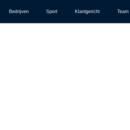
Bedrijven
Sport
Klantgericht
Team
 en wat komt
n?