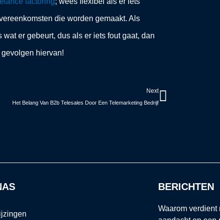
eelance factoring
; wees flexibel als er iets
overeenkomsten die worden gemaakt. Als
 wat er gebeurt, dus als er iets fout gaat, dan
e gevolgen hiervan!
Volgend
Next
Het Belang Van B2b Telesales Door Een Telemarketing Bedrijf
NAS
BERICHTEN
Waarom verdient 
ijzingen