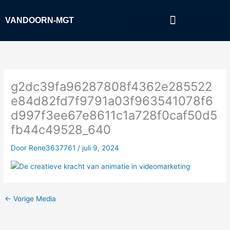
Ga
naar
VANDOORN-MGT
de
inhoud
g2dc39fa96287808f4362e285522
e84d82fd7f9791a03f963541078f6
d997f3ee67e8611c1a728f0caf50d5
fb44c49528_640
Door
Rene3637761
/
juli 9, 2024
←
Vorige Media