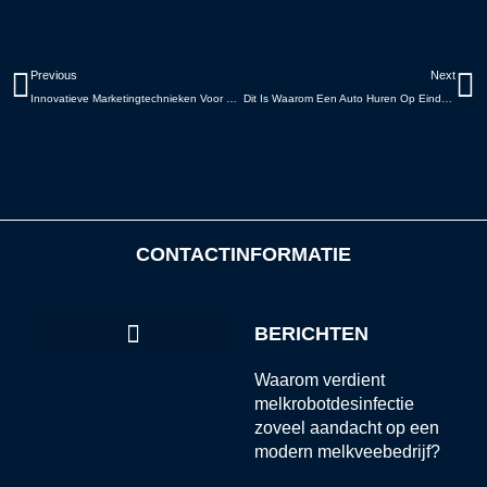
Vorige
V
Previous
Next
Innovatieve Marketingtechnieken Voor Verbeterde Bedrijfsprestaties: Bouw Relaties En Creëer Waarde
Dit Is Waarom Een Auto Huren Op Eindhoven Airport Efficiënt Is
CONTACTINFORMATIE
BERICHTEN
Waarom verdient
melkrobotdesinfectie
zoveel aandacht op een
modern melkveebedrijf?