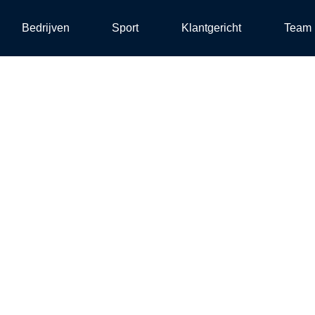
Bedrijven
Sport
Klantgericht
Team
aties zo duur?