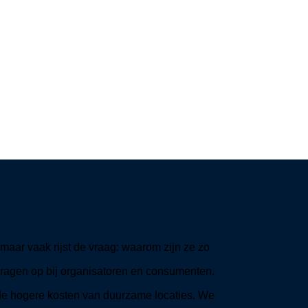
aar vaak rijst de vraag: waarom zijn ze zo
 vragen op bij organisatoren en consumenten.
 de hogere kosten van duurzame locaties. We