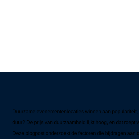
Duurzame evenementenlocaties winnen aan populariteit, m
duur? De prijs van duurzaamheid lijkt hoog, en dat roept
Deze blogpost onderzoekt de factoren die bijdragen aan