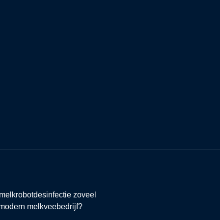
e
melkrobotdesinfectie zoveel
modern melkveebedrijf?