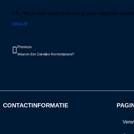
P.S.: Wil je meer weten over hoe je jouw volgende eve
circa.nl
.
Vorige
Previous
Waarom Een Zakelijke Rechtsbijstand?
CONTACTINFORMATIE
PAGI
Verw