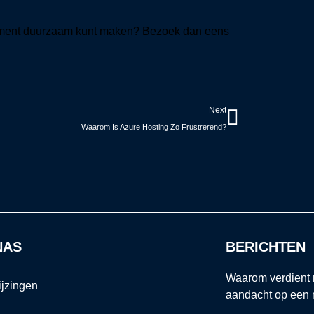
nement duurzaam kunt maken? Bezoek dan eens
Volgend
Next
Waarom Is Azure Hosting Zo Frustrerend?
NAS
BERICHTEN
Waarom verdient 
ijzingen
aandacht op een 