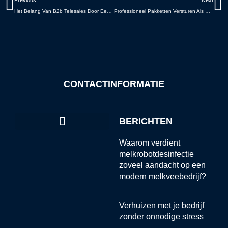
Previous
Next
Het Belang Van B2b Telesales Door Een Telemarketing Bedrijf
Professioneel Pakketten Versturen Als Bedrijf, Zo Doe Je Dat!
CONTACTINFORMATIE
BERICHTEN
Waarom verdient
melkrobotdesinfectie
zoveel aandacht op een
modern melkveebedrijf?
Verhuizen met je bedrijf
zonder onnodige stress