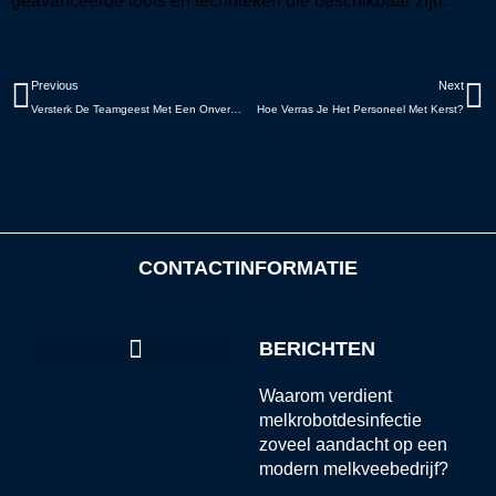
geavanceerde tools en technieken die beschikbaar zijn.
Vorige
V
Previous
Next
Versterk De Teamgeest Met Een Onvergetelijk Bedrijfsuitje
Hoe Verras Je Het Personeel Met Kerst?
CONTACTINFORMATIE
BERICHTEN
Waarom verdient
melkrobotdesinfectie
zoveel aandacht op een
modern melkveebedrijf?