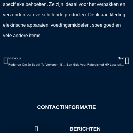
specifieke behoeften. Ze zijn ideaal voor het verpakken en
verzenden van verschillende producten. Denk aan kleding,
elektrische apparaten, voedingsmiddelen, speelgoed en
vele andere items.
Vorige
V
Previous
Next
Redenen Om Je Bedrijf Te Verkopen: Een Belangrijke Beslissing
Een Gids Voor Refurbished HP Laserprinters
CONTACTINFORMATIE
BERICHTEN